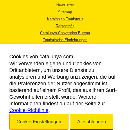
Newsletter
Sitemap
Katalonien Tourismus
Reiseprofis
Catalunya Convention Bureau
Touristische Einrichtungen
Tourismusbüros
Cookies von catalunya.com
Wir verwenden eigene und Cookies von
Drittanbietern, um unsere Dienste zu
analysieren und Werbung anzuzeigen, die auf
die Präferenzen der Nutzer abgestimmt ist,
RECHTLICHER HINWEIS
basierend auf einem Profil, das aus ihren Surf-
DATENSCHUTZICHTLINIE
Gewohnheiten erstellt wurde. Weitere
COOKIES
Informationen findest du auf der Seite zur
Cookie-Richtlinie
BARRIEREFREIHEIT
.
Cookie-Einstellungen
Alle ablehnen
Copyright © 2026. Katalonien Tourismus. Alle Rechte vorbehalten