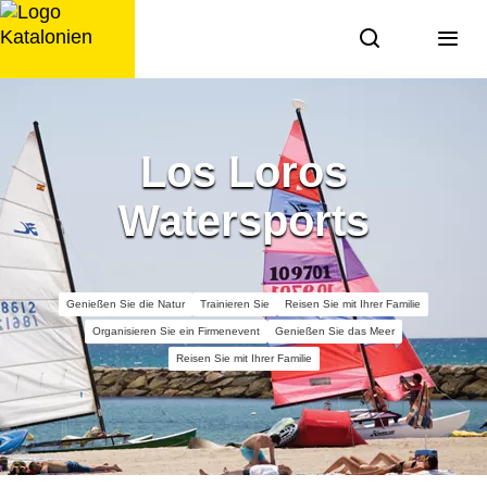
Zum
Inhalt
springen
Los Loros
Watersports
Genießen Sie die Natur
Trainieren Sie
Reisen Sie mit Ihrer Familie
Organisieren Sie ein Firmenevent
Genießen Sie das Meer
Reisen Sie mit Ihrer Familie