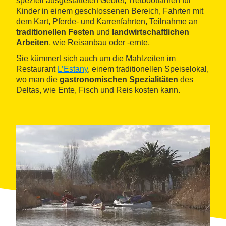
speziell ausgestatteten Gebiet, Tretbootfahren für
Kinder in einem geschlossenen Bereich, Fahrten mit
dem Kart, Pferde- und Karrenfahrten, Teilnahme an
traditionellen Festen
und
landwirtschaftlichen
Arbeiten
, wie Reisanbau oder -ernte.
Sie kümmert sich auch um die Mahlzeiten im
Restaurant
L’Estany
, einem traditionellen Speiselokal,
wo man die
gastronomischen Spezialitäten
des
Deltas, wie Ente, Fisch und Reis kosten kann.