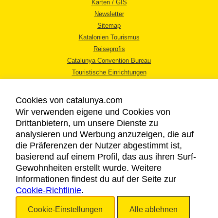
Karten / GIS
Newsletter
Sitemap
Katalonien Tourismus
Reiseprofis
Catalunya Convention Bureau
Touristische Einrichtungen
Tourismusbüros
Cookies von catalunya.com
Wir verwenden eigene und Cookies von
Drittanbietern, um unsere Dienste zu
analysieren und Werbung anzuzeigen, die auf
die Präferenzen der Nutzer abgestimmt ist,
RECHTLICHER HINWEIS
basierend auf einem Profil, das aus ihren Surf-
DATENSCHUTZICHTLINIE
Gewohnheiten erstellt wurde. Weitere
COOKIES
Informationen findest du auf der Seite zur
Cookie-Richtlinie
BARRIEREFREIHEIT
.
Cookie-Einstellungen
Alle ablehnen