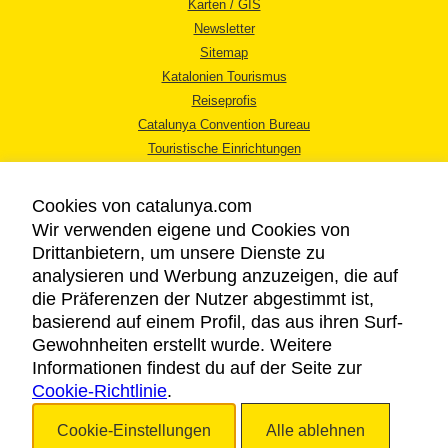
Karten / GIS
Newsletter
Sitemap
Katalonien Tourismus
Reiseprofis
Catalunya Convention Bureau
Touristische Einrichtungen
Tourismusbüros
Cookies von catalunya.com
Wir verwenden eigene und Cookies von
Drittanbietern, um unsere Dienste zu
analysieren und Werbung anzuzeigen, die auf
die Präferenzen der Nutzer abgestimmt ist,
RECHTLICHER HINWEIS
basierend auf einem Profil, das aus ihren Surf-
DATENSCHUTZICHTLINIE
Gewohnheiten erstellt wurde. Weitere
COOKIES
Informationen findest du auf der Seite zur
Cookie-Richtlinie
BARRIEREFREIHEIT
.
Cookie-Einstellungen
Alle ablehnen