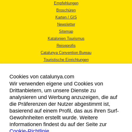
Empfehlungen
Broschüren
Karten / GIS
Newsletter
Sitemap
Katalonien Tourismus
Reiseprofis
Catalunya Convention Bureau
Touristische Einrichtungen
Tourismusbüros
Cookies von catalunya.com
Wir verwenden eigene und Cookies von
Drittanbietern, um unsere Dienste zu
analysieren und Werbung anzuzeigen, die auf
die Präferenzen der Nutzer abgestimmt ist,
RECHTLICHER HINWEIS
basierend auf einem Profil, das aus ihren Surf-
DATENSCHUTZICHTLINIE
Gewohnheiten erstellt wurde. Weitere
COOKIES
Informationen findest du auf der Seite zur
Cookie-Richtlinie
BARRIEREFREIHEIT
.