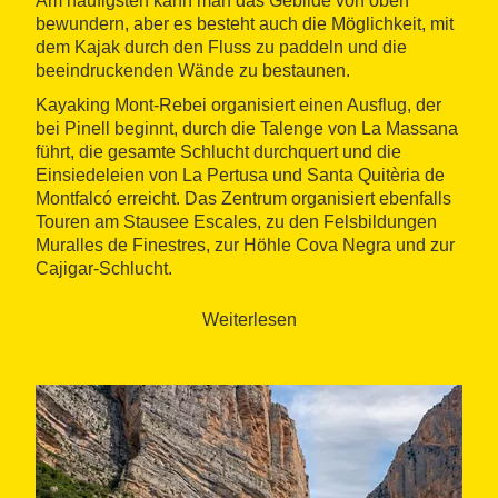
Am häufigsten kann man das Gebilde von oben
bewundern, aber es besteht auch die Möglichkeit, mit
dem Kajak durch den Fluss zu paddeln und die
beeindruckenden Wände zu bestaunen.
Kayaking Mont-Rebei organisiert einen Ausflug, der
bei Pinell beginnt, durch die Talenge von La Massana
führt, die gesamte Schlucht durchquert und die
Einsiedeleien von La Pertusa und Santa Quitèria de
Montfalcó erreicht. Das Zentrum organisiert ebenfalls
Touren am Stausee Escales, zu den Felsbildungen
Muralles de Finestres, zur Höhle Cova Negra und zur
Cajigar-Schlucht.
Wenn Sie es wünschen, kümmert sich das Kayaking
Weiterlesen
Mont-Rebei-Team um
die Organisation Ihrer
Unterkunft
in einer Herberge oder in einem
Landhaus.