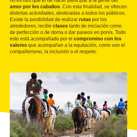
no es otro que el de hacer participar a la gente del
amor por los caballos
. Con esta finalidad, se ofrecen
distintas actividades, destinadas a todos los públicos.
Existe la posibilidad de realizar
rutas
por los
alrededores, recibir
clases
tanto de iniciación como
de perfección o de doma o dar paseos en ponis. Todo
esto está acompañado por el
compromiso con los
valores
que acompañan a la equitación, como son el
compañerismo, la inclusión o el respeto.