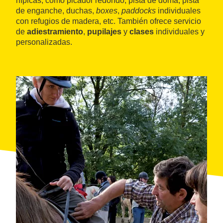
hípicas, como picador redondo, pista de doma, pista
de enganche, duchas,
boxes
,
paddocks
individuales
con refugios de madera, etc. También ofrece servicio
de
adiestramiento
,
pupilajes
y
clases
individuales y
personalizadas.