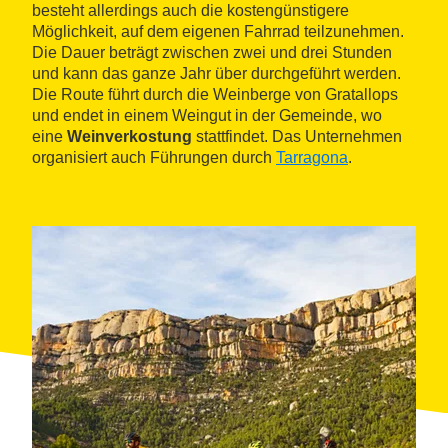
besteht allerdings auch die kostengünstigere
Möglichkeit, auf dem eigenen Fahrrad teilzunehmen.
Die Dauer beträgt zwischen zwei und drei Stunden
und kann das ganze Jahr über durchgeführt werden.
Die Route führt durch die Weinberge von Gratallops
und endet in einem Weingut in der Gemeinde, wo
eine
Weinverkostung
stattfindet. Das Unternehmen
organisiert auch Führungen durch
Tarragona
.