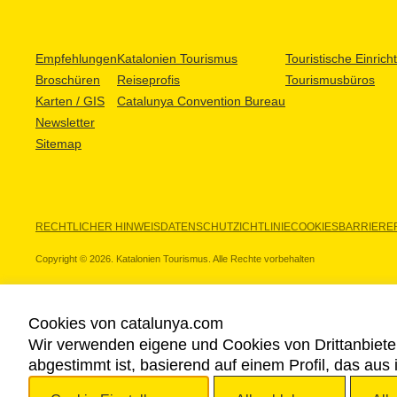
Empfehlungen
Katalonien Tourismus
Touristische Einric
Broschüren
Reiseprofis
Tourismusbüros
Karten / GIS
Catalunya Convention Bureau
Newsletter
Sitemap
RECHTLICHER HINWEIS
DATENSCHUTZICHTLINIE
COOKIES
BARRIEREF
Copyright © 2026. Katalonien Tourismus. Alle Rechte vorbehalten
Cookies von catalunya.com
Wir verwenden eigene und Cookies von Drittanbiete
UNSERE PARTNER
abgestimmt ist, basierend auf einem Profil, das aus