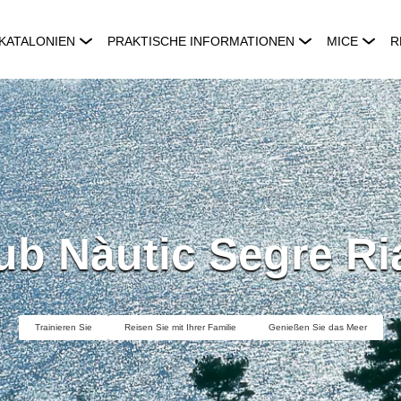
KATALONIEN
PRAKTISCHE INFORMATIONEN
MICE
R
ub Nàutic Segre Ri
Trainieren Sie
Reisen Sie mit Ihrer Familie
Genießen Sie das Meer