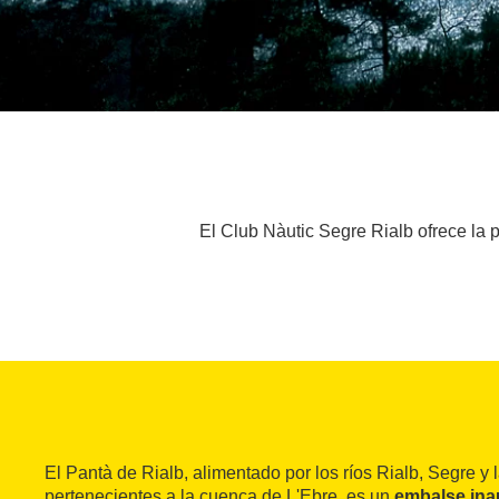
El Club Nàutic Segre Rialb ofrece la p
El Pantà de Rialb, alimentado por los ríos Rialb, Segre y 
pertenecientes a la cuenca de L'Ebre, es un
embalse in