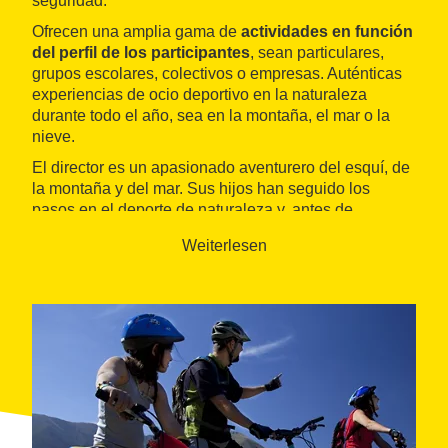
seguridad.
Ofrecen una amplia gama de
actividades en función
del perfil de los participantes
, sean particulares,
grupos escolares, colectivos o empresas. Auténticas
experiencias de ocio deportivo en la naturaleza
durante todo el año, sea en la montaña, el mar o la
nieve.
El director es un apasionado aventurero del esquí, de
la montaña y del mar. Sus hijos han seguido los
pasos en el deporte de naturaleza y, antes de
incorporarse a Cercleaventura, formaron parte del
Weiterlesen
equipo nacional de
snowboard
como deportistas de
élite, compitiendo en la copa del mundo y
participando en las Olimpiadas de invierno.
El equipo técnico inicia y acompaña en todas las
actividades
:
- Mar (vela,
windsurf
, surf,
paddle
, kayac o
snorkel
,
entre otros) - Montaña (barranquismo, escalada, BTT,
trekking
...) - Nieve (esquí,
snowboard
...) - Grupos
escolares - Colectivos y empresas