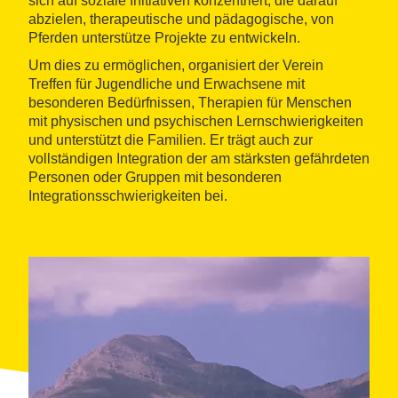
sich auf soziale Initiativen konzentriert, die darauf
abzielen, therapeutische und pädagogische, von
Pferden unterstütze Projekte zu entwickeln.
Um dies zu ermöglichen, organisiert der Verein
Treffen für Jugendliche und Erwachsene mit
besonderen Bedürfnissen, Therapien für Menschen
mit physischen und psychischen Lernschwierigkeiten
und unterstützt die Familien. Er trägt auch zur
vollständigen Integration der am stärksten gefährdeten
Personen oder Gruppen mit besonderen
Integrationsschwierigkeiten bei.