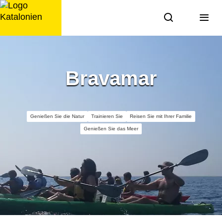
Zum
Inhalt
springen
Bravamar
Genießen Sie die Natur
Trainieren Sie
Reisen Sie mit Ihrer Familie
Genießen Sie das Meer