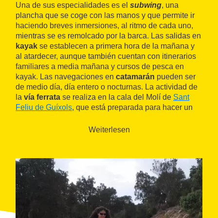
Una de sus especialidades es el
subwing
, una
plancha que se coge con las manos y que permite ir
haciendo breves inmersiones, al ritmo de cada uno,
mientras se es remolcado por la barca. Las salidas en
kayak
se establecen a primera hora de la mañana y
al atardecer, aunque también cuentan con itinerarios
familiares a media mañana y cursos de pesca en
kayak. Las navegaciones en
catamarán
pueden ser
de medio día, día entero o nocturnas. La actividad de
la
vía ferrata
se realiza en la cala del Molí de
Sant
Feliu de Guíxols
, que está preparada para hacer un
recorrido paralelo al mar, paseando por acantilados y
cruzando puentes tibetanos.
Weiterlesen