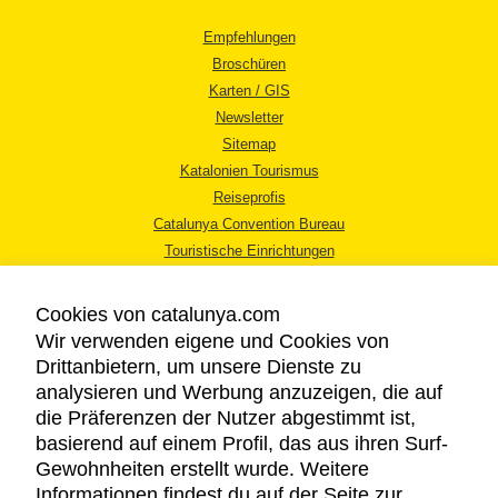
Empfehlungen
Broschüren
Karten / GIS
Newsletter
Sitemap
Katalonien Tourismus
Reiseprofis
Catalunya Convention Bureau
Touristische Einrichtungen
Tourismusbüros
Cookies von catalunya.com
Wir verwenden eigene und Cookies von
Drittanbietern, um unsere Dienste zu
analysieren und Werbung anzuzeigen, die auf
die Präferenzen der Nutzer abgestimmt ist,
RECHTLICHER HINWEIS
basierend auf einem Profil, das aus ihren Surf-
DATENSCHUTZICHTLINIE
Gewohnheiten erstellt wurde. Weitere
COOKIES
Informationen findest du auf der Seite zur