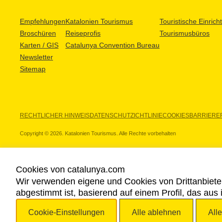
Empfehlungen
Katalonien Tourismus
Touristische Einric
Broschüren
Reiseprofis
Tourismusbüros
Karten / GIS
Catalunya Convention Bureau
Newsletter
Sitemap
RECHTLICHER HINWEIS
DATENSCHUTZICHTLINIE
COOKIES
BARRIEREF
Copyright © 2026. Katalonien Tourismus. Alle Rechte vorbehalten
Cookies von catalunya.com
Wir verwenden eigene und Cookies von Drittanbiete
UNSERE PARTNER
abgestimmt ist, basierend auf einem Profil, das aus
Cookie-Einstellungen
Alle ablehnen
All