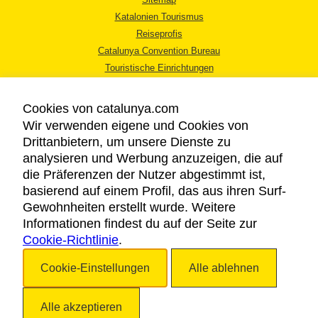
Katalonien Tourismus
Reiseprofis
Catalunya Convention Bureau
Touristische Einrichtungen
Tourismusbüros
Cookies von catalunya.com
Wir verwenden eigene und Cookies von
Drittanbietern, um unsere Dienste zu
analysieren und Werbung anzuzeigen, die auf
die Präferenzen der Nutzer abgestimmt ist,
RECHTLICHER HINWEIS
basierend auf einem Profil, das aus ihren Surf-
DATENSCHUTZICHTLINIE
Gewohnheiten erstellt wurde. Weitere
COOKIES
Informationen findest du auf der Seite zur
Cookie-Richtlinie
BARRIEREFREIHEIT
.
Cookie-Einstellungen
Alle ablehnen
Copyright © 2026. Katalonien Tourismus. Alle Rechte vorbehalten
Alle akzeptieren