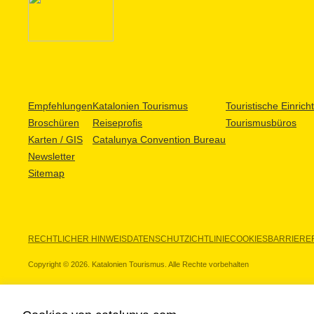
Empfehlungen
Katalonien Tourismus
Touristische Einric
Broschüren
Reiseprofis
Tourismusbüros
Karten / GIS
Catalunya Convention Bureau
Newsletter
Sitemap
RECHTLICHER HINWEIS
DATENSCHUTZICHTLINIE
COOKIES
BARRIEREF
Copyright © 2026. Katalonien Tourismus. Alle Rechte vorbehalten