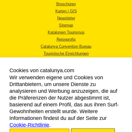
Broschüren
Karten / GIS
Newsletter
Sitemap
Katalonien Tourismus
Reiseprofis
Catalunya Convention Bureau
Touristische Einrichtungen
Tourismusbüros
Cookies von catalunya.com
Wir verwenden eigene und Cookies von
Drittanbietern, um unsere Dienste zu
analysieren und Werbung anzuzeigen, die auf
die Präferenzen der Nutzer abgestimmt ist,
RECHTLICHER HINWEIS
basierend auf einem Profil, das aus ihren Surf-
DATENSCHUTZICHTLINIE
Gewohnheiten erstellt wurde. Weitere
COOKIES
Informationen findest du auf der Seite zur
Cookie-Richtlinie
BARRIEREFREIHEIT
.