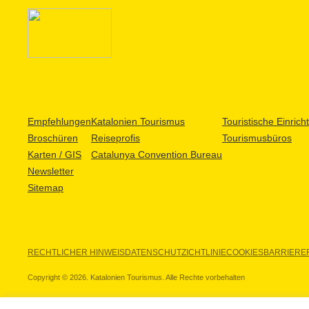
Empfehlungen
Katalonien Tourismus
Touristische Einric
Broschüren
Reiseprofis
Tourismusbüros
Karten / GIS
Catalunya Convention Bureau
Newsletter
Sitemap
RECHTLICHER HINWEIS
DATENSCHUTZICHTLINIE
COOKIES
BARRIEREF
Copyright © 2026. Katalonien Tourismus. Alle Rechte vorbehalten