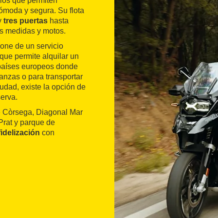
cios que permiten
moda y segura. Su flota
y
tres puertas
hasta
es medidas y motos.
pone de un servicio
 que permite alquilar un
 países europeos donde
anzas o para transportar
iudad, existe la opción de
erva.
le Còrsega, Diagonal Mar
 Prat y parque de
idelización
con