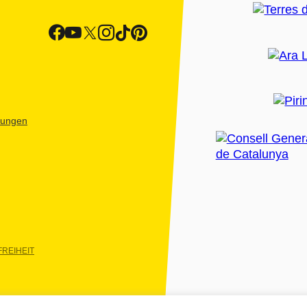
htungen
REIHEIT