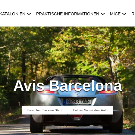
KATALONIEN
PRAKTISCHE INFORMATIONEN
MICE
R
Avis Barcelona
Besuchen Sie eine Stadt
Fahren Sie mit dem Auto