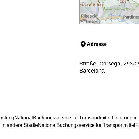
Adresse
Straße, Còrsega, 293-29
Barcelona
holung
National
Buchungsservice für Transportmittel
Lieferung in
 in andere Städte
National
Buchungsservice für Transportmittel
F