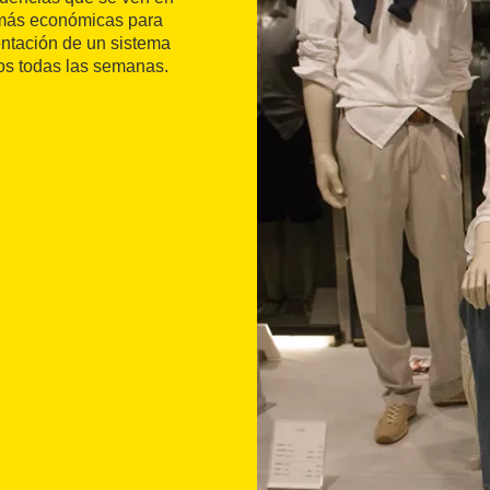
s más económicas para
entación de un sistema
tos todas las semanas.