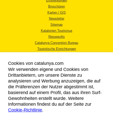
Empfehlungen
Broschüren
Karten / GIS
Newsletter
Sitemap
Katalonien Tourismus
Reiseprofis
Catalunya Convention Bureau
Touristische Einrichtungen
Tourismusbüros
Cookies von catalunya.com
Wir verwenden eigene und Cookies von
Drittanbietern, um unsere Dienste zu
analysieren und Werbung anzuzeigen, die auf
die Präferenzen der Nutzer abgestimmt ist,
RECHTLICHER HINWEIS
basierend auf einem Profil, das aus ihren Surf-
DATENSCHUTZICHTLINIE
Gewohnheiten erstellt wurde. Weitere
COOKIES
Informationen findest du auf der Seite zur
Cookie-Richtlinie
BARRIEREFREIHEIT
.