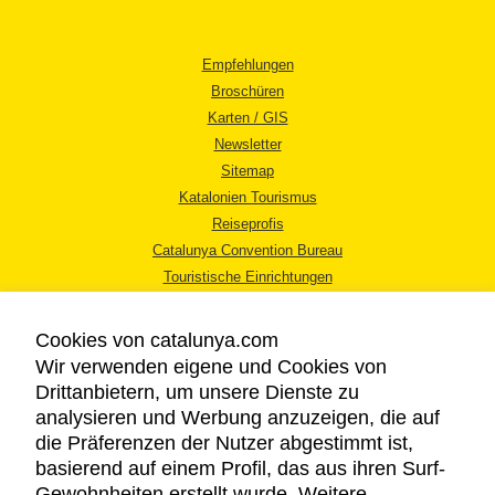
Empfehlungen
Broschüren
Karten / GIS
Newsletter
Sitemap
Katalonien Tourismus
Reiseprofis
Catalunya Convention Bureau
Touristische Einrichtungen
Tourismusbüros
Cookies von catalunya.com
Wir verwenden eigene und Cookies von
Drittanbietern, um unsere Dienste zu
analysieren und Werbung anzuzeigen, die auf
die Präferenzen der Nutzer abgestimmt ist,
RECHTLICHER HINWEIS
basierend auf einem Profil, das aus ihren Surf-
DATENSCHUTZICHTLINIE
Gewohnheiten erstellt wurde. Weitere