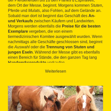
der Pferdeherden bis zu den Planes d'Espinavell,
dem Ort der Messe, beginnt. Morgens kommen Stuten,
Pferde und
Mulats
, also Fohlen, auf dem Gelände an.
Sobald man dort ist beginnt das Geschäft des
An-
und Verkaufs
zwischen Käufern und Landwirten.
Morgens werden ebenfalls die
Preise für die besten
Exemplare
vergeben, die von einem
tiermedizinischen Komitee ausgewählt wurden. Wenn
nachmittags alle Geschäfte geschlossen sind, beginnt
die
Auswahl
oder die
Trennung von Stuten und
jungen Eseln
. Während der Messe gibt es ebenfalls
einen Bereich für Stände, die den ganzen Tag lang
Handwerksprodukte
verkaufen.
Weiterlesen