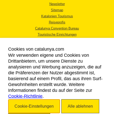
Newsletter
Sitemap
Katalonien Tourismus
Reiseprofis
Catalunya Convention Bureau
Touristische Einrichtungen
Tourismusbüros
Cookies von catalunya.com
Wir verwenden eigene und Cookies von
Drittanbietern, um unsere Dienste zu
analysieren und Werbung anzuzeigen, die auf
die Präferenzen der Nutzer abgestimmt ist,
RECHTLICHER HINWEIS
basierend auf einem Profil, das aus ihren Surf-
DATENSCHUTZICHTLINIE
Gewohnheiten erstellt wurde. Weitere
COOKIES
Informationen findest du auf der Seite zur
Cookie-Richtlinie
BARRIEREFREIHEIT
.
Cookie-Einstellungen
Alle ablehnen
Copyright © 2026. Katalonien Tourismus. Alle Rechte vorbehalten