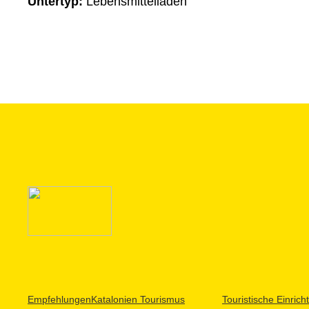
Untertyp:
Lebensmittelläden
Empfehlungen
Katalonien Tourismus
Touristische Einric