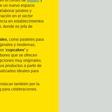
en el centro de
Mataró
y
 de un nuevo espacio
 elaborar postres y
mación en el sector
encia en establecimientos
ó, donde es jefa de
ales
, como pasteles para
iginales y modernas,
los '
cupcakes'
y
abores que se ofrecen
pciones muy originales.
s productos a partir de
nalizados ideales para
stacan también por la
ng para celebraciones.