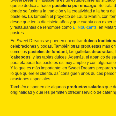
Sweet Dreams Pastisseria es un establecimiento situado 
que se dedica a hacer
pastelería por encargo
. Se trata
donde se fusiona la tradición y la creatividad a la hora de
pasteles. Es también el proyecto de Laura Martín, con for
desde que tenía diecisiete años y que cuenta con experi
y restaurantes de renombre como
El Nou-cents
, en Matar
postres.
En Sweet Dreams se pueden encontrar
dulces tradicion
celebraciones y bodas. También otras propuestas más or
como los
pasteles de fondant
, las
galletas decoradas
, 
'
cakepops'
y las tablas dulces. Además, el abanico de s
para elaborar los pasteles es muy amplio y con algunas o
Y lo que es más importante: en Sweet Dreams preparan su
lo que quiere el cliente, así consiguen unos dulces perso
ocasiones especiales.
También disponen de algunos
productos salados
que de
originalidad y que les permiten ofrecer servicio de cateri