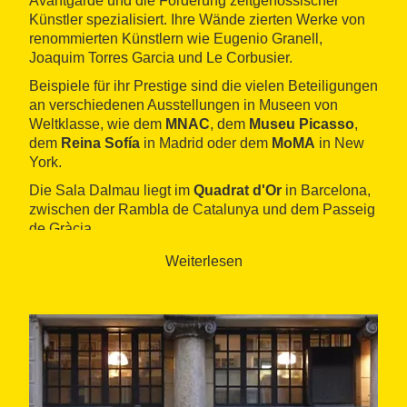
Avantgarde und die Förderung zeitgenössischer
Künstler spezialisiert. Ihre Wände zierten Werke von
renommierten Künstlern wie Eugenio Granell,
Joaquim Torres Garcia und Le Corbusier.
Beispiele für ihr Prestige sind die vielen Beteiligungen
an verschiedenen Ausstellungen in Museen von
Weltklasse, wie dem
MNAC
, dem
Museu Picasso
,
dem
Reina Sofía
in Madrid oder dem
MoMA
in New
York.
Die Sala Dalmau liegt im
Quadrat d'Or
in Barcelona,
zwischen der Rambla de Catalunya und dem Passeig
de Gràcia.
Weiterlesen