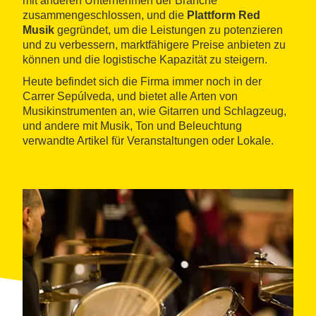
mit anderen Unternehmen der Branche
zusammengeschlossen, und die
Plattform Red
Musik
gegründet, um die Leistungen zu potenzieren
und zu verbessern, marktfähigere Preise anbieten zu
können und die logistische Kapazität zu steigern.
Heute befindet sich die Firma immer noch in der
Carrer Sepúlveda, und bietet alle Arten von
Musikinstrumenten an, wie Gitarren und Schlagzeug,
und andere mit Musik, Ton und Beleuchtung
verwandte Artikel für Veranstaltungen oder Lokale.