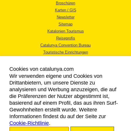
Broschüren
Karten / GIS
Newsletter
Sitemap
Katalonien Tourismus
Reiseprofis
Catalunya Convention Bureau
Touristische Einrichtungen
Tourismusbüros
Cookies von catalunya.com
Wir verwenden eigene und Cookies von
Drittanbietern, um unsere Dienste zu
analysieren und Werbung anzuzeigen, die auf
die Präferenzen der Nutzer abgestimmt ist,
RECHTLICHER HINWEIS
basierend auf einem Profil, das aus ihren Surf-
DATENSCHUTZICHTLINIE
Gewohnheiten erstellt wurde. Weitere
COOKIES
Informationen findest du auf der Seite zur
Cookie-Richtlinie
BARRIEREFREIHEIT
.