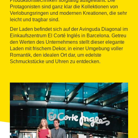
Produktionstechniken sorgfältig ausgewählt. Die
Protagonisten sind ganz klar die Kollektionen von
Verlobungsringen und modernen Kreationen, die sehr
leicht und tragbar sind.
Der Laden befindet sich auf der Avinguda Diagonal im
Einkaufszentrum El Corté Inglés in Barcelona. Getreu
den Werten des Unternehmens stellt dieser elegante
Laden mit frischem Dekor, in einer Umgebung voller
Romantik, den idealen Ort dar, um edelste
Schmuckstücke und Uhren zu entdecken.