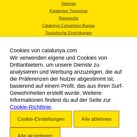
Sitemap
Katalonien Tourismus
Reiseprofis
Catalunya Convention Bureau
Touristische Einrichtungen
Tourismusbüros
Cookies von catalunya.com
Wir verwenden eigene und Cookies von
Drittanbietern, um unsere Dienste zu
analysieren und Werbung anzuzeigen, die auf
die Präferenzen der Nutzer abgestimmt ist,
RECHTLICHER HINWEIS
basierend auf einem Profil, das aus ihren Surf-
DATENSCHUTZICHTLINIE
Gewohnheiten erstellt wurde. Weitere
COOKIES
Informationen findest du auf der Seite zur
Cookie-Richtlinie
BARRIEREFREIHEIT
.
Cookie-Einstellungen
Alle ablehnen
Copyright © 2026. Katalonien Tourismus. Alle Rechte vorbehalten
Alle akzeptieren