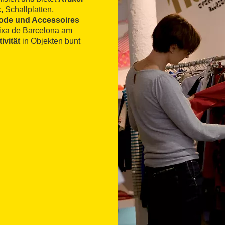
, Schallplatten,
ode und Accessoires
aixa de Barcelona am
ivität
in Objekten bunt