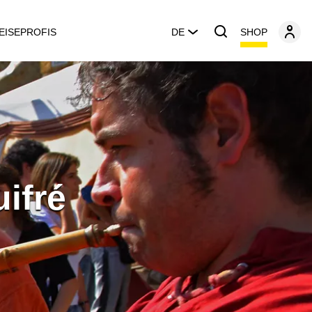
SHOP
EISEPROFIS
DE
ifré