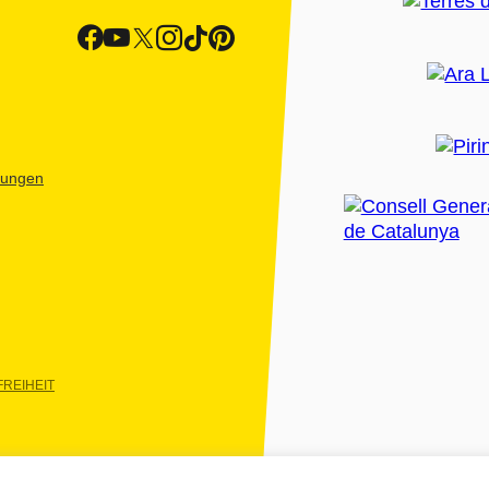
htungen
REIHEIT