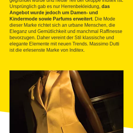
gegründet wurde und heute Teil der Gruppe Inditex ist.
Ursprünglich gab es nur Herrenbekleidung,
das
Angebot wurde jedoch um Damen- und
Kindermode sowie Parfums erweitert
. Die Mode
dieser Marke richtet sich an urbane Menschen, die
Eleganz und Gemütlichkeit und manchmal Raffinesse
bevorzugen. Daher vereint der Stil klassische und
elegante Elemente mit neuen Trends. Massimo Dutti
ist die erlesenste Marke von Inditex.