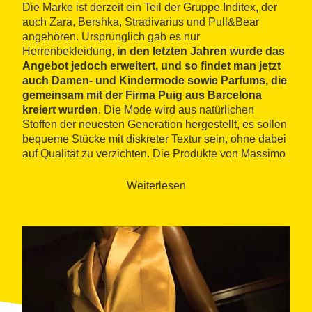
Die Marke ist derzeit ein Teil der Gruppe Inditex, der
auch Zara, Bershka, Stradivarius und Pull&Bear
angehören. Ursprünglich gab es nur
Herrenbekleidung,
in den letzten Jahren wurde das
Angebot jedoch erweitert, und so findet man jetzt
auch Damen- und Kindermode sowie Parfums, die
gemeinsam mit der Firma Puig aus Barcelona
kreiert wurden
. Die Mode wird aus natürlichen
Stoffen der neuesten Generation hergestellt, es sollen
bequeme Stücke mit diskreter Textur sein, ohne dabei
auf Qualität zu verzichten. Die Produkte von Massimo
Dutti, sowohl jene für den täglichen Gebrauch als
auch jene für formellere Gelegenheiten, kombinieren
Weiterlesen
einen klassischen, eleganten Stil und neueste Trends.
Durch den Stil und die Materialien richtet sich die
Marke an ein ausgewähltes Publikum und ist weniger
günstig als andere Inditex-Marken.