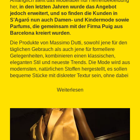
Anfänglich stellt das Modelabel nur Herrenbekleidung
her,
in den letzten Jahren wurde das Angebot
jedoch erweitert, und so finden die Kunden in
S‘Agaró nun auch Damen- und Kindermode sowie
Parfums, die gemeinsam mit der Firma Puig aus
Barcelona kreiert wurden
.
Die Produkte von Massimo Dutti, sowohl jene für den
täglichen Gebrauch als auch jene für formellere
Gelegenheiten, kombinieren einen klassischen,
eleganten Stil und neueste Trends. Die Mode wird aus
modernsten, natürlichen Stoffen hergestellt, es sollen
bequeme Stücke mit diskreter Textur sein, ohne dabei
auf Qualität zu verzichten. Durch den Stil und die
Materialien richtet sich die Marke an ein ausgewähltes
Weiterlesen
Publikum und ist teurer als andere Inditex-Marken.