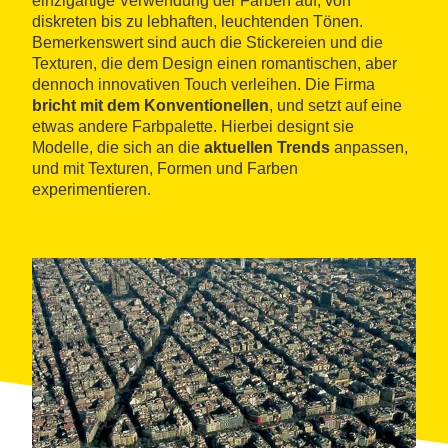
einzigartige Verwendung der Farben auf, von
diskreten bis zu lebhaften, leuchtenden Tönen.
Bemerkenswert sind auch die Stickereien und die
Texturen, die dem Design einen romantischen, aber
dennoch innovativen Touch verleihen. Die Firma
bricht mit dem Konventionellen
, und setzt auf eine
etwas andere Farbpalette. Hierbei designt sie
Modelle, die sich an die
aktuellen Trends
anpassen,
und mit Texturen, Formen und Farben
experimentieren.