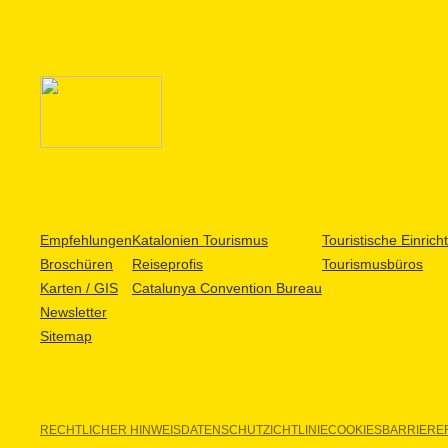
Empfehlungen
Katalonien Tourismus
Touristische Einric
Broschüren
Reiseprofis
Tourismusbüros
Karten / GIS
Catalunya Convention Bureau
Newsletter
Sitemap
RECHTLICHER HINWEIS
DATENSCHUTZICHTLINIE
COOKIES
BARRIEREF