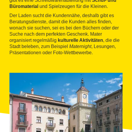
gibt es eine Schreibwarenabteilung mit
Schul- und
Büromaterial
und Spielzeugen für die Kleinen.
Der Laden sucht die Kundennähe, deshalb gibt es
Beratungsdienste, damit die Kunden alles finden,
wonach sie suchen, sei es bei den Büchern oder der
Suche nach dem perfekten Geschenk. Mater
organisiert regelmäßig
kulturelle Aktivitäten
, die die
Stadt beleben, zum Beispiel
Maternight
, Lesungen,
Präsentationen oder Foto-Wettbewerbe.