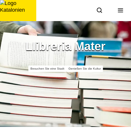
Zum
Inhalt
springen
Llibreria Mater
Besuchen Sie eine Stadt
Genießen Sie die Kultur