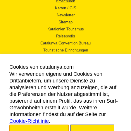
Broschüren
Karten / GIS
Newsletter
Sitemap
Katalonien Tourismus
Reiseprofis
Catalunya Convention Bureau
Touristische Einrichtungen
Tourismusbüros
Cookies von catalunya.com
Wir verwenden eigene und Cookies von
Drittanbietern, um unsere Dienste zu
analysieren und Werbung anzuzeigen, die auf
die Präferenzen der Nutzer abgestimmt ist,
RECHTLICHER HINWEIS
basierend auf einem Profil, das aus ihren Surf-
DATENSCHUTZICHTLINIE
Gewohnheiten erstellt wurde. Weitere
COOKIES
Informationen findest du auf der Seite zur
Cookie-Richtlinie
BARRIEREFREIHEIT
.