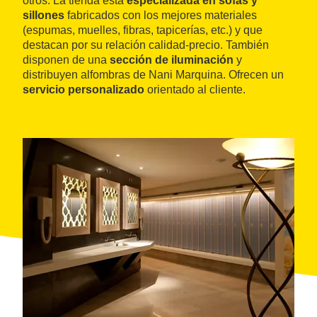
otros. La tienda está
especializada en sofás y
sillones
fabricados con los mejores materiales
(espumas, muelles, fibras, tapicerías, etc.) y que
destacan por su relación calidad-precio. También
disponen de una
sección de iluminación
y
distribuyen alfombras de Nani Marquina. Ofrecen un
servicio personalizado
orientado al cliente.