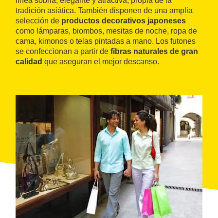
línea sobria, elegante y atractiva, propia de la
tradición asiática. También disponen de una amplia
selección de
productos decorativos japoneses
como lámparas, biombos, mesitas de noche, ropa de
cama, kimonos o telas pintadas a mano. Los futones
se confeccionan a partir de
fibras naturales de gran
calidad
que aseguran el mejor descanso.