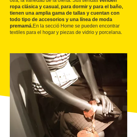
otra, la variedad de la oferta. Sus tiendas
venden
ropa clásica y casual, para dormir y para el baño,
tienen una amplia gama de tallas y cuentan con
todo tipo de accesorios y una línea de moda
premamá.
En la secció Home se pueden encontrar
textiles para el hogar y piezas de vidrio y porcelana.