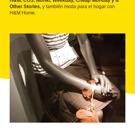
H&M, COS, Monki, Weekday, Cheap Monday y &
Other Stories,
y también moda para el hogar con
H&M Home.