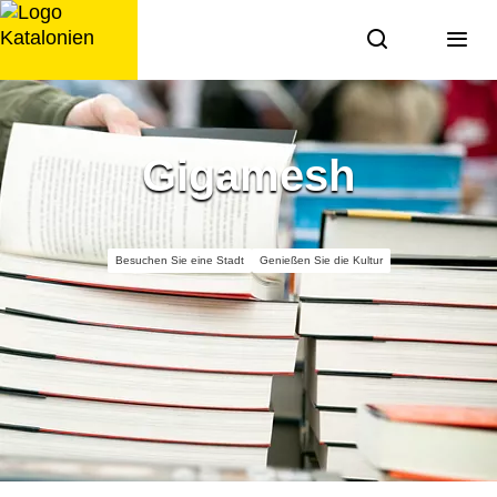
Zum
Inhalt
springen
Gigamesh
Besuchen Sie eine Stadt
Genießen Sie die Kultur