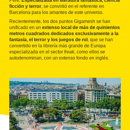
Pere.
Especializada en literatura fantástica, ciencia
ficción y terror
, se convirtió en el referente en
Barcelona para los amantes de este universo.
Recientemente, los dos puntos Gigamesh se han
unificado en un
extenso local de más de quinientos
metros cuadrados dedicados exclusivamente a la
fantasía, el terror y los juegos de rol
, que se han
convertido en la librería más grande de Europa
especializada en el sector
freak
, como ellos se
autodenominan, con un extenso fondo en inglés.