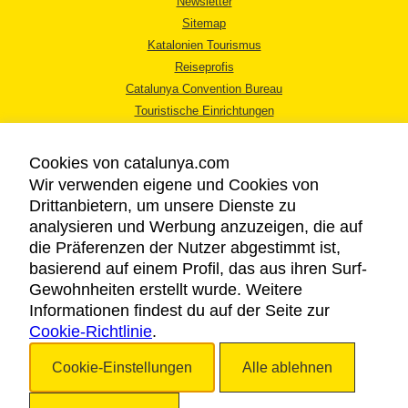
Newsletter
Sitemap
Katalonien Tourismus
Reiseprofis
Catalunya Convention Bureau
Touristische Einrichtungen
Tourismusbüros
Cookies von catalunya.com
Wir verwenden eigene und Cookies von
Drittanbietern, um unsere Dienste zu
analysieren und Werbung anzuzeigen, die auf
die Präferenzen der Nutzer abgestimmt ist,
RECHTLICHER HINWEIS
basierend auf einem Profil, das aus ihren Surf-
DATENSCHUTZICHTLINIE
Gewohnheiten erstellt wurde. Weitere
COOKIES
Informationen findest du auf der Seite zur
Cookie-Richtlinie
BARRIEREFREIHEIT
.
Cookie-Einstellungen
Alle ablehnen
Copyright © 2026. Katalonien Tourismus. Alle Rechte vorbehalten