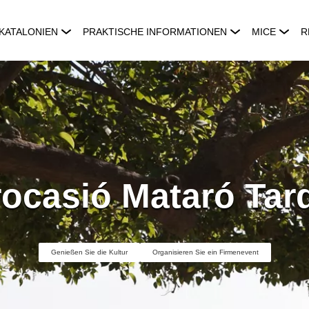
KATALONIEN
PRAKTISCHE INFORMATIONEN
MICE
R
rocasió Mataró Tar
Genießen Sie die Kultur
Organisieren Sie ein Firmenevent