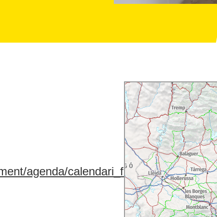
ment/agenda/calendari_fires/