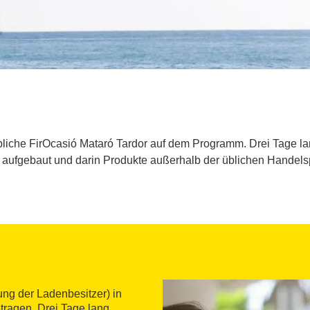
bliche FirOcasió Mataró Tardor auf dem Programm. Drei Tage l
 aufgebaut und darin Produkte außerhalb der üblichen Handelsp
ung der Ladenbesitzer) in
ragen. Drei Tage lang