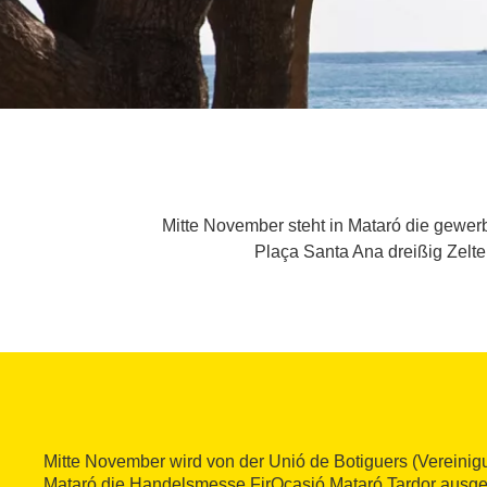
Mitte November steht in Mataró die gewer
Plaça Santa Ana dreißig Zelte
Mitte November wird von der Unió de Botiguers (Vereinig
Mataró die Handelsmesse FirOcasió Mataró Tardor ausget