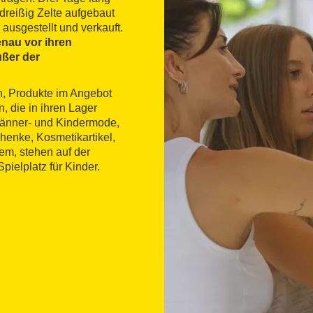
dreißig Zelte aufgebaut
ausgestellt und verkauft.
enau vor ihren
ßer der
n, Produkte im Angebot
, die in ihren Lager
Männer- und Kindermode,
enke, Kosmetikartikel,
em, stehen auf der
ielplatz für Kinder.