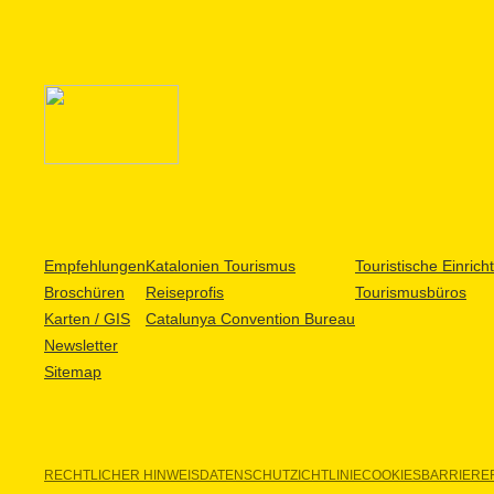
Empfehlungen
Katalonien Tourismus
Touristische Einric
Broschüren
Reiseprofis
Tourismusbüros
Karten / GIS
Catalunya Convention Bureau
Newsletter
Sitemap
RECHTLICHER HINWEIS
DATENSCHUTZICHTLINIE
COOKIES
BARRIEREF