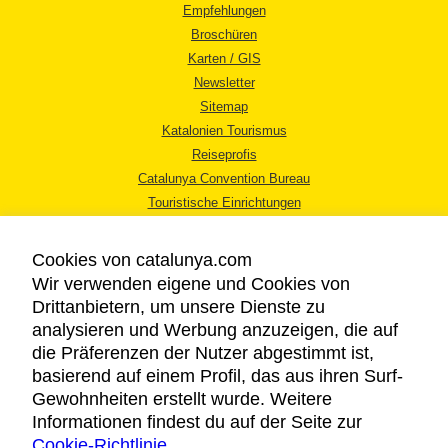
Empfehlungen
Broschüren
Karten / GIS
Newsletter
Sitemap
Katalonien Tourismus
Reiseprofis
Catalunya Convention Bureau
Touristische Einrichtungen
Tourismusbüros
Cookies von catalunya.com
Wir verwenden eigene und Cookies von
Drittanbietern, um unsere Dienste zu
analysieren und Werbung anzuzeigen, die auf
die Präferenzen der Nutzer abgestimmt ist,
RECHTLICHER HINWEIS
basierend auf einem Profil, das aus ihren Surf-
DATENSCHUTZICHTLINIE
Gewohnheiten erstellt wurde. Weitere
COOKIES
Informationen findest du auf der Seite zur
Cookie-Richtlinie
BARRIEREFREIHEIT
.