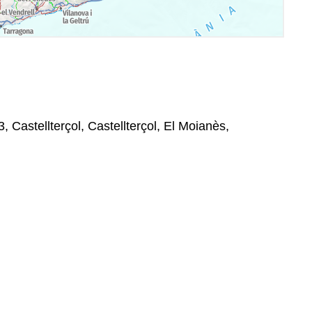
83, Castellterçol, Castellterçol, El Moianès,