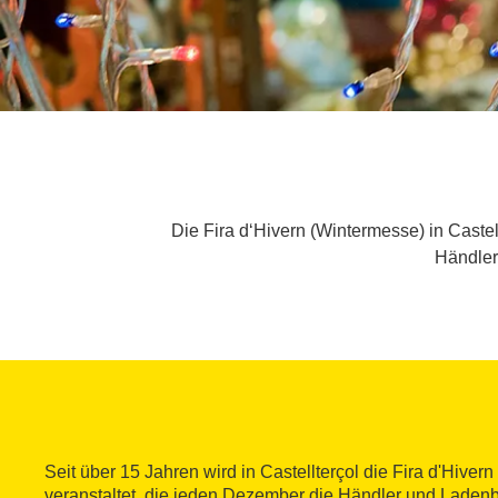
Die Fira d‘Hivern (Wintermesse) in Caste
Händler
Seit über 15 Jahren wird in Castellterçol die Fira d'Hiver
veranstaltet, die jeden Dezember die Händler und Ladenbe