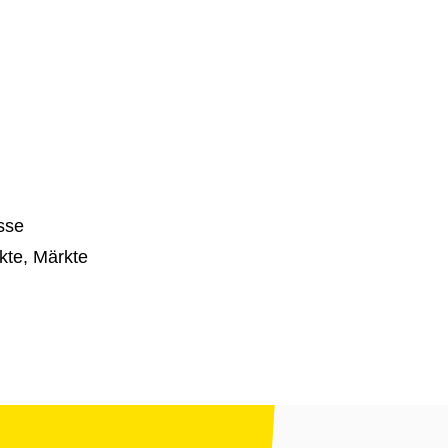
sse
te, Märkte