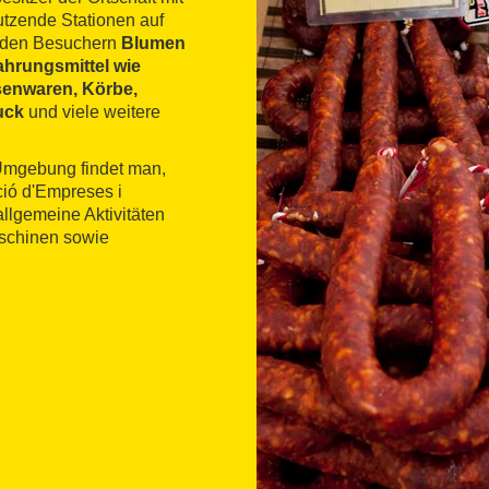
utzende Stationen auf
n den Besuchern
Blumen
Nahrungsmittel wie
isenwaren, Körbe,
uck
und viele weitere
 Umgebung findet man,
ció d'Empreses i
llgemeine Aktivitäten
aschinen sowie