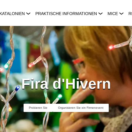
KATALONIEN
PRAKTISCHE INFORMATIONEN
MICE
R
Fira d'Hivern
Probieren Sie
Organisieren Sie ein Firmenevent