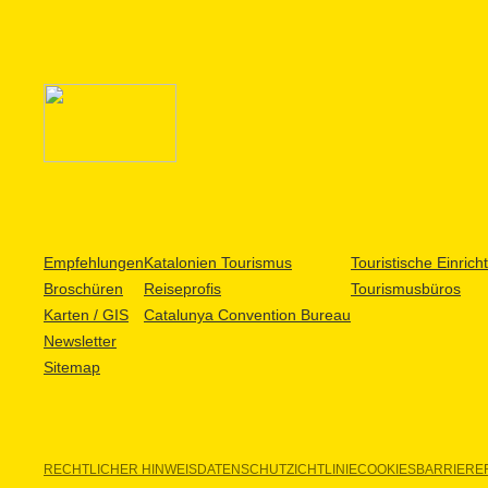
Empfehlungen
Katalonien Tourismus
Touristische Einric
Broschüren
Reiseprofis
Tourismusbüros
Karten / GIS
Catalunya Convention Bureau
Newsletter
Sitemap
RECHTLICHER HINWEIS
DATENSCHUTZICHTLINIE
COOKIES
BARRIEREF