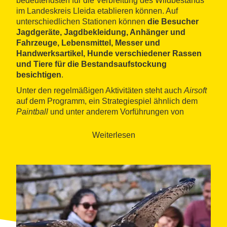
bedeutendsten für die Verbreitung des Wildbestands
im Landeskreis Lleida etablieren können. Auf
unterschiedlichen Stationen können
die Besucher
Jagdgeräte, Jagdbekleidung, Anhänger und
Fahrzeuge, Lebensmittel, Messer und
Handwerksartikel, Hunde verschiedener Rassen
und Tiere für die Bestandsaufstockung
besichtigen
.
Unter den regelmäßigen Aktivitäten steht auch
Airsoft
auf dem Programm, ein Strategiespiel ähnlich dem
Paintball
und unter anderem Vorführungen von
Bogen- und Beizjagen sowie Hunde- und
Pferdeschauen. Die Spielangebote sind geeignet für
Weiterlesen
die ganze Familie.