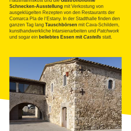
Hausmannskost und die
Gastrononomie
Schnecken-Ausstellung
mit Verkostung von
ausgeklügelten Rezepten von den Restaurants der
Comarca Pla de l‘Estany. In der Stadthalle finden den
ganzen Tag lang
Tauschbörsen
mit Cava-Schildern,
kunsthandwerkliche Intarsienarbeiten und
Patchwork
und sogar ein
beliebtes Essen mit
Castells
statt.