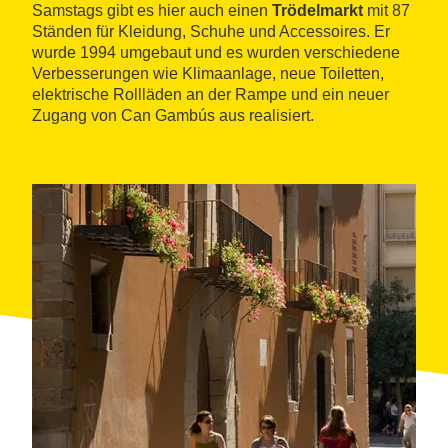
Samstags gibt es hier auch einen
Trödelmarkt
mit 87
Ständen für Kleidung, Schuhe und Accessoires. Er
wurde 1994 umgebaut und es wurden verschiedene
Verbesserungen wie Klimaanlage, neue Toiletten,
elektrische Rollläden an der Rampe und ein neuer
Zugang von Can Gambús aus realisiert.