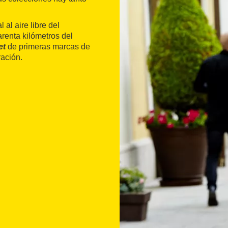
 al aire libre del
arenta kilómetros del
et
de primeras marcas de
ación.