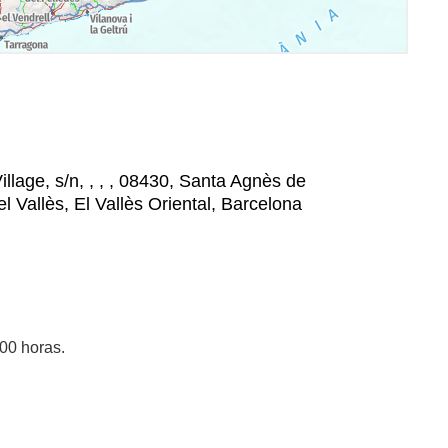
llage, s/n, , , , 08430, Santa Agnès de
 Vallès, El Vallès Oriental, Barcelona
.00 horas.