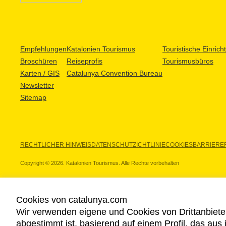
Empfehlungen
Katalonien Tourismus
Touristische Einric
Broschüren
Reiseprofis
Tourismusbüros
Karten / GIS
Catalunya Convention Bureau
Newsletter
Sitemap
RECHTLICHER HINWEIS
DATENSCHUTZICHTLINIE
COOKIES
BARRIEREF
Copyright © 2026. Katalonien Tourismus. Alle Rechte vorbehalten
Cookies von catalunya.com
Wir verwenden eigene und Cookies von Drittanbiete
UNSERE PARTNER
abgestimmt ist, basierend auf einem Profil, das aus