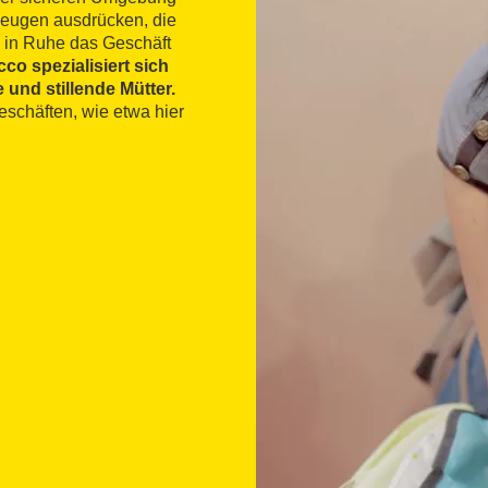
zeugen ausdrücken, die
n in Ruhe das Geschäft
cco spezialisiert sich
und stillende Mütter.
eschäften, wie etwa hier